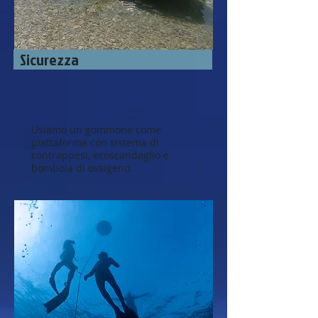
Sicurezza
Usiamo un gommone come
piattaforma con sistema di
contrappesi, ecoscandaglio e
bombola di ossigeno.