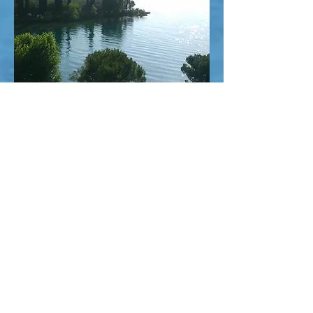
Dove
La location migliore sul
Lago di Garda:
Baia delle Sirene
Siamo ospiti all'interno
della spiaggia privata
che offre lettini, docce